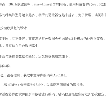
特点：38kHz载波频率，9ms+4.5ms引导码间隔，使用16位客户代码，
器的种类和型号越来越多，相应的遥控器也越来越多，为了管理、访问和
器按键数据包的设计
议不同，互不兼容，直接发送红外数据会使wifi转红外模块的处理很复
化，并存储在后台数据库中。
界面与遥控器数据包匹配，定义数据包格式如下：
志位4位。
8位：设备信息，获取中文字库编码和ASCII码。
：35-42kHz；分辨率为0.5kHz，以适应不同载波的遥控器。
对遥控器界面软件的所有按键进行编码，键码数量根据实际红外协议确定