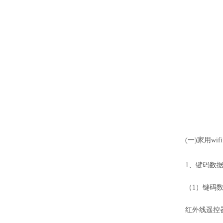
(一)家用w
1、键码数
（1）键码
红外线遥控