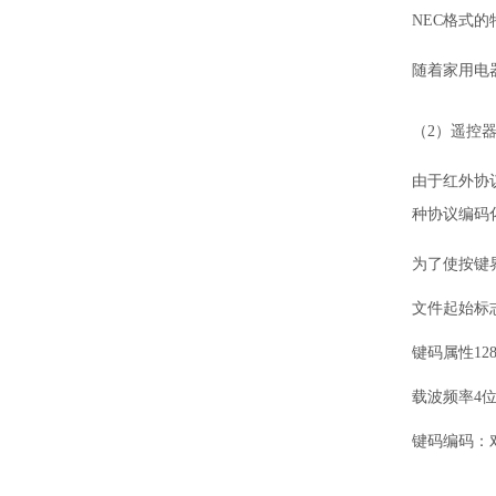
NEC格式的
随着家用电
（2）遥控
由于红外协
种协议编码
为了使按键
文件起始标
键码属性12
载波频率4位
键码编码：