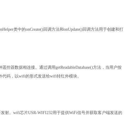
elper类中的onCreate()回调方法和onUpdate()回调方法用于创建和打
连接。通过调用getReadableDatabase()方法，当用户按
，以wifi的形式发送给wifi转红外模块。
wifi芯片USR-WIFI232用于提供WiFi信号并获取客户端发送的