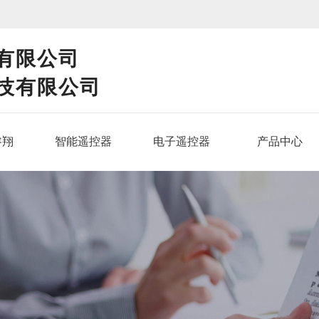
！
有限公司
技有限公司
睿翔
智能遥控器
电子遥控器
产品中心