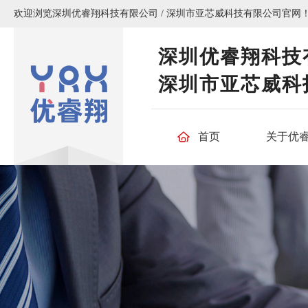
欢迎浏览深圳优睿翔科技有限公司 / 深圳市亚芯威科技有限公司官网
深圳优睿翔科技
深圳市亚芯威科
首页
关于优