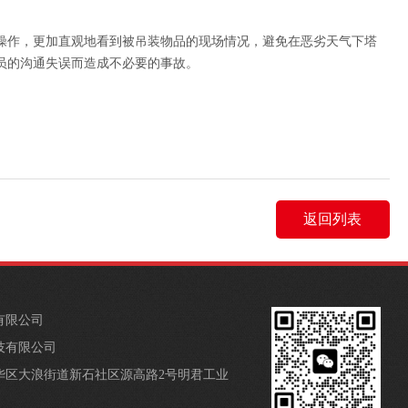
操作，更加直观地看到被吊装物品的现场情况，避免在恶劣天气下塔
员的沟通失误而造成不必要的事故。
返回列表
有限公司
技有限公司
华区大浪街道新石社区源高路2号明君工业