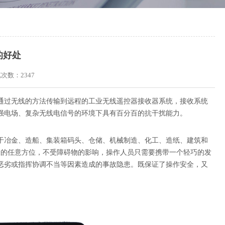
的好处
浏览次数：
2347
通过无线的方法传输到远程的工业无线遥控器接收器系统，接收系统
强电场、复杂无线电信号的环境下具有百分百的抗干扰能力。
于冶金、造船、集装箱码头、仓储、机械制造、化工、造纸、建筑和
米的任意方位，不受障碍物的影响，操作人员只需要携带一个轻巧的发
恶劣或指挥协调不当等因素造成的事故隐患。既保证了操作安全，又