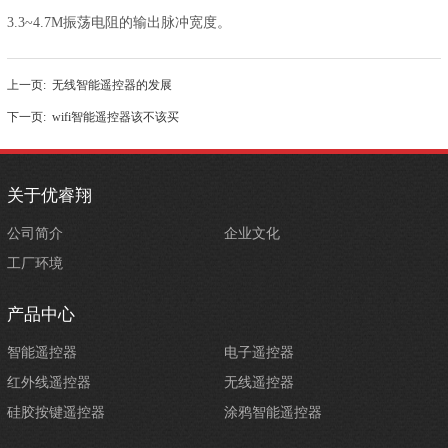
3.3~4.7M振荡电阻的输出脉冲宽度。
上一页:
无线智能遥控器的发展
下一页:
wifi智能遥控器该不该买
关于优睿翔
公司简介
企业文化
工厂环境
产品中心
智能遥控器
电子遥控器
红外线遥控器
无线遥控器
硅胶按键遥控器
涂鸦智能遥控器