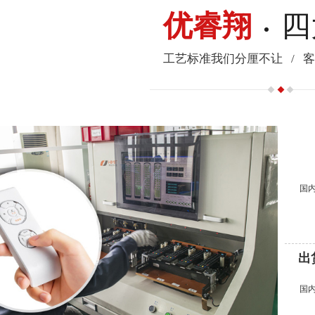
优睿翔
四
工艺标准我们分厘不让
/
国
出
国