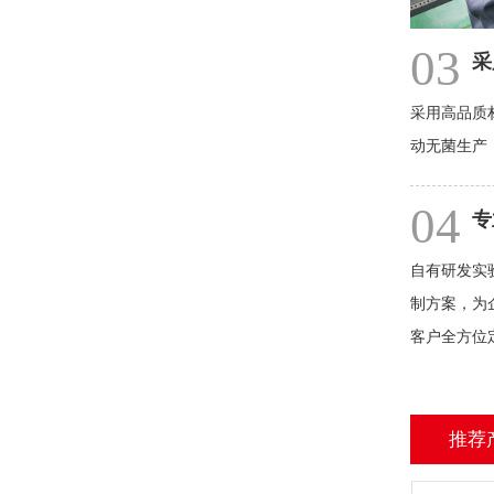
03
采
采用高品质
动无菌生产，
04
专
自有研发实
制方案，为
客户全方位
推荐